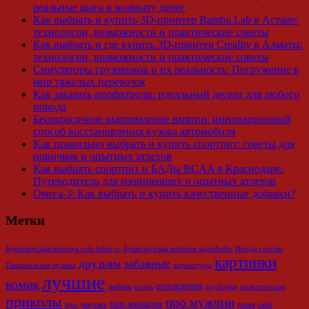
реальные шаги к возврату денег
Как выбрать и купить 3D-принтер Bambu Lab в Астане:
технологии, возможности и практические советы
Как выбрать и где купить 3D-принтер Creality в Алматы:
технологии, возможности и практические советы
Симуляторы грузовиков и их реальность: Погружение в
мир тяжелых перевозок
Как заказать профитроли: идеальный десерт для любого
повода
Бесокрасочное выпрямление вмятин: инновационный
способ восстановления кузова автомобиля
Как правильно выбрать и купить спортпит: советы для
новичков и опытных атлетов
Как выбрать спортпит и БАДы BCAA в Краснодаре:
Путеводитель для начинающих и опытных атлетов
Омега-3: Как выбрать и купить качественные добавки?
Метки
Букмекерская контора cafe inbet cc
Букмекерская контора superbahis
Всегда готовы
картинки
друзьям
забавные
Танцевальная музыка
карикатуры
лучшие
комик
отношения
любовь
осень
подборки
политические
приколы
про мужчин
про женщин
про девушек
ревва
сайт