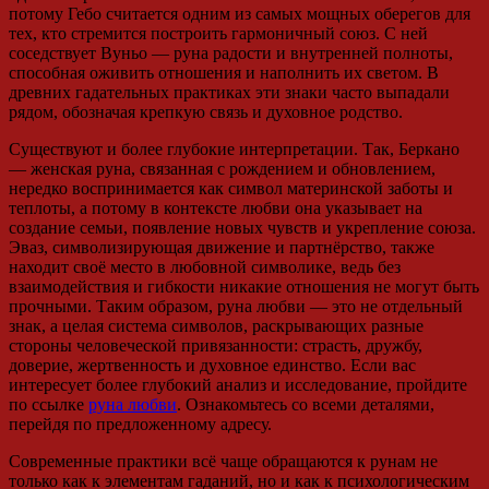
потому Гебо считается одним из самых мощных оберегов для
тех, кто стремится построить гармоничный союз. С ней
соседствует Вуньо — руна радости и внутренней полноты,
способная оживить отношения и наполнить их светом. В
древних гадательных практиках эти знаки часто выпадали
рядом, обозначая крепкую связь и духовное родство.
Существуют и более глубокие интерпретации. Так, Беркано
— женская руна, связанная с рождением и обновлением,
нередко воспринимается как символ материнской заботы и
теплоты, а потому в контексте любви она указывает на
создание семьи, появление новых чувств и укрепление союза.
Эваз, символизирующая движение и партнёрство, также
находит своё место в любовной символике, ведь без
взаимодействия и гибкости никакие отношения не могут быть
прочными. Таким образом, руна любви — это не отдельный
знак, а целая система символов, раскрывающих разные
стороны человеческой привязанности: страсть, дружбу,
доверие, жертвенность и духовное единство. Если вас
интересует более глубокий анализ и исследование, пройдите
по ссылке
руна любви
. Ознакомьтесь со всеми деталями,
перейдя по предложенному адресу.
Современные практики всё чаще обращаются к рунам не
только как к элементам гаданий, но и как к психологическим