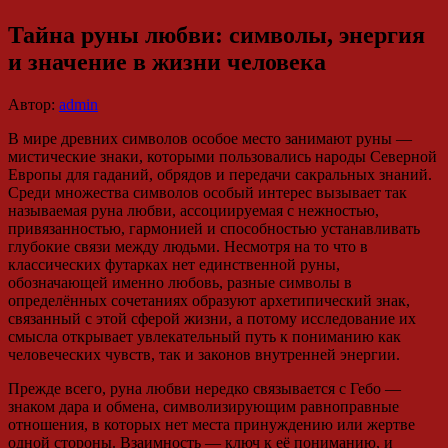
Тайна руны любви: символы, энергия
и значение в жизни человека
Автор:
admin
В мире древних символов особое место занимают руны —
мистические знаки, которыми пользовались народы Северной
Европы для гаданий, обрядов и передачи сакральных знаний.
Среди множества символов особый интерес вызывает так
называемая руна любви, ассоциируемая с нежностью,
привязанностью, гармонией и способностью устанавливать
глубокие связи между людьми. Несмотря на то что в
классических футарках нет единственной руны,
обозначающей именно любовь, разные символы в
определённых сочетаниях образуют архетипический знак,
связанный с этой сферой жизни, а потому исследование их
смысла открывает увлекательный путь к пониманию как
человеческих чувств, так и законов внутренней энергии.
Прежде всего, руна любви нередко связывается с Гебо —
знаком дара и обмена, символизирующим равноправные
отношения, в которых нет места принуждению или жертве
одной стороны. Взаимность — ключ к её пониманию, и