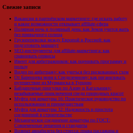
Свежие записи
Вакансии в партнёрском маркетинге: где искать работу
и какие возможности открывает affiliate-сфера
Полярная ночь и полярный день: как Земля учится жить
без привычного солнца
Грузоперевозки между Европой и Россией: как
подготовить маршрут
SEO-инструменты для affiliate-маркетинга: как
сравнивать сервисы
Ивент для арбитражников: как оценивать программу и
пользу
Видео по арбитражу: как учиться без рискованных схем
От Баренцева моря к Средиземному: как организовать
путешествие из Мурманска в Турцию
Байдарочные прогулки по Азову и Кагальнику:
незабываемые приключения среди природных красот
Муфта для арматуры 16: Практическое руководство по
использованию и преимуществам
Муфта для арматуры 32: Надежность и простота
соединений в строительстве
Механическое соединение арматуры по ГОСТ:
Современные решения и стандарты
Возврат авиабилета без стресса: права пассажира и