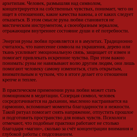
архетипам. Человек, размышляя над символом,
концентрируется на собственных чувствах, понимает, чего он
ищет в отношениях, какие качества важны, а от каких следует
отказаться. В этом смысле руна любви становится не
мистическим инструментом, а своеобразным зеркалом,
отражающим внутреннее состояние души и её потребности.
Энергия руны любви проявляется и в амулетах. Традиционно
считалось, что нанесение символа на украшения, дерево или
ткань усиливает эмоциональную связь, защищает от измен и
помогает привлекать искренние чувства. При этом важно
понимать: руны не навязывают волю другим людям, они лишь
помогают человеку самому измениться, стать открытым,
внимательным и чутким, что в итоге делает его отношения
крепче и теплее.
В практическом применении руна любви может стать
помощником в медитации. Созерцая символ, человек
сосредотачивается на дыхании, мысленно настраивается на
гармонию, вспоминает моменты благодарности и нежности.
Такой ритуал помогает снять напряжение, отпустить прошлое
и подготовить пространство для новых чувств. Психологи
отмечают, что подобные практики работают не столько
благодаря «магии», сколько за счёт концентрации внимания и
глубокой работы с подсознанием.