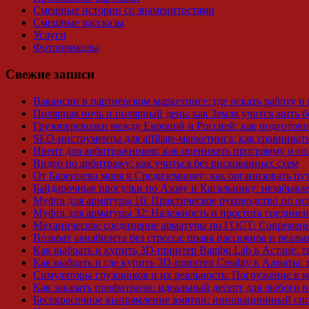
Смешные истории со знаменитостями
Смешные рассказы
Услуги
Фотоприколы
Свежие записи
Вакансии в партнёрском маркетинге: где искать работу и 
Полярная ночь и полярный день: как Земля учится жить 
Грузоперевозки между Европой и Россией: как подготов
SEO-инструменты для affiliate-маркетинга: как сравниват
Ивент для арбитражников: как оценивать программу и по
Видео по арбитражу: как учиться без рискованных схем
От Баренцева моря к Средиземному: как организовать п
Байдарочные прогулки по Азову и Кагальнику: незабыва
Муфта для арматуры 16: Практическое руководство по и
Муфта для арматуры 32: Надежность и простота соединен
Механическое соединение арматуры по ГОСТ: Современ
Возврат авиабилета без стресса: права пассажира и реаль
Как выбрать и купить 3D-принтер Bambu Lab в Астане: т
Как выбрать и где купить 3D-принтер Creality в Алматы:
Симуляторы грузовиков и их реальность: Погружение в 
Как заказать профитроли: идеальный десерт для любого 
Бесокрасочное выпрямление вмятин: инновационный спо