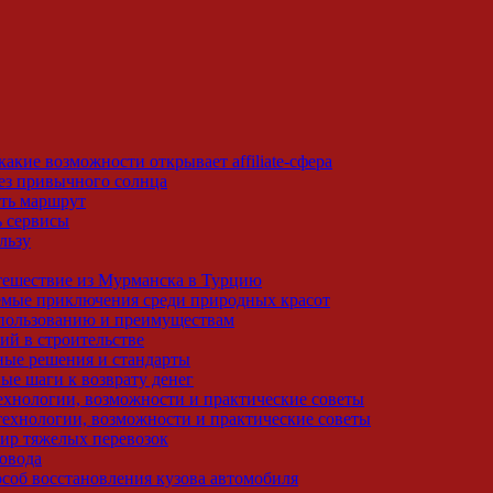
какие возможности открывает affiliate-сфера
без привычного солнца
ить маршрут
ь сервисы
льзу
утешествие из Мурманска в Турцию
емые приключения среди природных красот
спользованию и преимуществам
ий в строительстве
ные решения и стандарты
ные шаги к возврату денег
ехнологии, возможности и практические советы
 технологии, возможности и практические советы
мир тяжелых перевозок
повода
соб восстановления кузова автомобиля