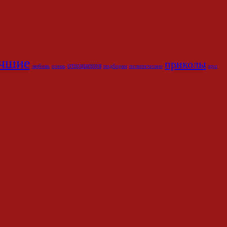
чшие
приколы
отношения
любовь
осень
подборки
политические
про