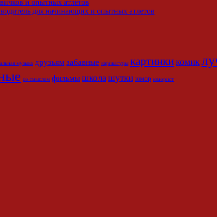
овичков и опытных атлетов
водитель для начинающих и опытных атлетов
лу
картинки
комик
друзьям
забавные
альная музыка
карикатуры
ные
школа
шутки
фильмы
юмор
со смыслом
юморист