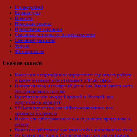
Uncategorized
Карикатуры
Новости
Полезные советы
Прикольные картинки
Смешные истории со знаменитостями
Смешные рассказы
Услуги
Фотоприколы
Свежие записи
Вакансии в партнёрском маркетинге: где искать работу
и какие возможности открывает affiliate-сфера
Полярная ночь и полярный день: как Земля учится жить
без привычного солнца
Грузоперевозки между Европой и Россией: как
подготовить маршрут
SEO-инструменты для affiliate-маркетинга: как
сравнивать сервисы
Ивент для арбитражников: как оценивать программу и
пользу
Видео по арбитражу: как учиться без рискованных схем
От Баренцева моря к Средиземному: как организовать