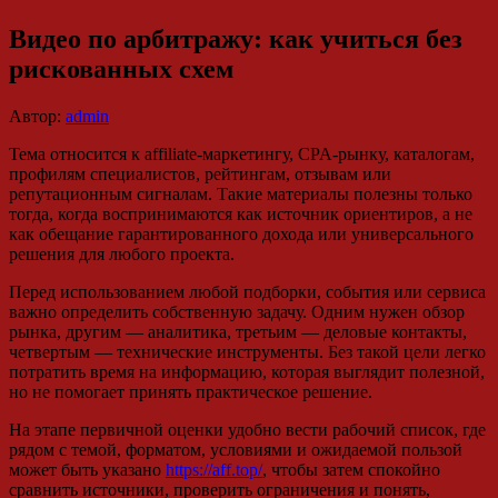
Видео по арбитражу: как учиться без
рискованных схем
Автор:
admin
Тема относится к affiliate-маркетингу, CPA-рынку, каталогам,
профилям специалистов, рейтингам, отзывам или
репутационным сигналам. Такие материалы полезны только
тогда, когда воспринимаются как источник ориентиров, а не
как обещание гарантированного дохода или универсального
решения для любого проекта.
Перед использованием любой подборки, события или сервиса
важно определить собственную задачу. Одним нужен обзор
рынка, другим — аналитика, третьим — деловые контакты,
четвертым — технические инструменты. Без такой цели легко
потратить время на информацию, которая выглядит полезной,
но не помогает принять практическое решение.
На этапе первичной оценки удобно вести рабочий список, где
рядом с темой, форматом, условиями и ожидаемой пользой
может быть указано
https://aff.top/
, чтобы затем спокойно
сравнить источники, проверить ограничения и понять,