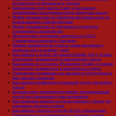
путешествие из Мурманска в Турцию
Байдарочные прогулки по Азову и Кагальнику:
незабываемые приключения среди природных красот
Муфта для арматуры 16: Практическое руководство по
использованию и преимуществам
Муфта для арматуры 32: Надежность и простота
соединений в строительстве
Механическое соединение арматуры по ГОСТ:
Современные решения и стандарты
Возврат авиабилета без стресса: права пассажира и
реальные шаги к возврату денег
Как выбрать и купить 3D-принтер Bambu Lab в Астане:
технологии, возможности и практические советы
Как выбрать и где купить 3D-принтер Creality в Алматы:
технологии, возможности и практические советы
Симуляторы грузовиков и их реальность: Погружение в
мир тяжелых перевозок
Как заказать профитроли: идеальный десерт для любого
повода
Бесокрасочное выпрямление вмятин: инновационный
способ восстановления кузова автомобиля
Как правильно выбрать и купить спортпит: советы для
новичков и опытных атлетов
Как выбрать спортпит и БАДы BCAA в Краснодаре:
Путеводитель для начинающих и опытных атлетов