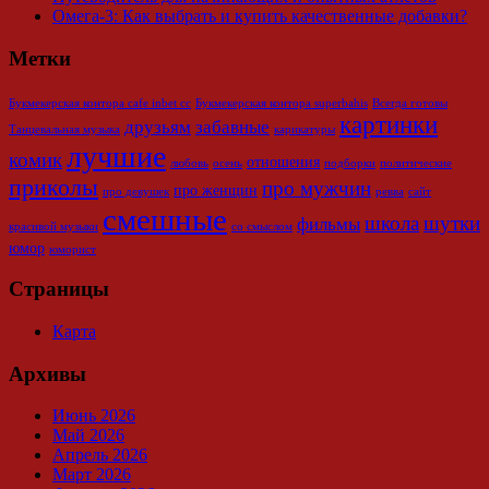
Омега-3: Как выбрать и купить качественные добавки?
Метки
Букмекерская контора cafe inbet cc
Букмекерская контора superbahis
Всегда готовы
картинки
друзьям
забавные
Танцевальная музыка
карикатуры
лучшие
комик
отношения
любовь
осень
подборки
политические
приколы
про мужчин
про женщин
про девушек
ревва
сайт
смешные
школа
шутки
фильмы
красивой музыки
со смыслом
юмор
юморист
Страницы
Карта
Архивы
Июнь 2026
Май 2026
Апрель 2026
Март 2026