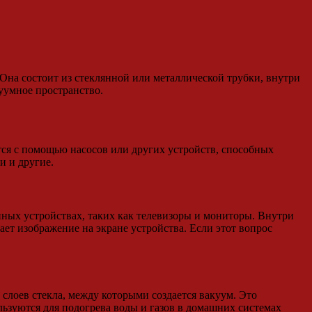
 Она состоит из стеклянной или металлической трубки, внутри
куумное пространство.
тся с помощью насосов или других устройств, способных
и и другие.
ных устройствах, таких как телевизоры и мониторы. Внутри
ает изображение на экране устройства. Если этот вопрос
слоев стекла, между которыми создается вакуум. Это
ьзуются для подогрева воды и газов в домашних системах