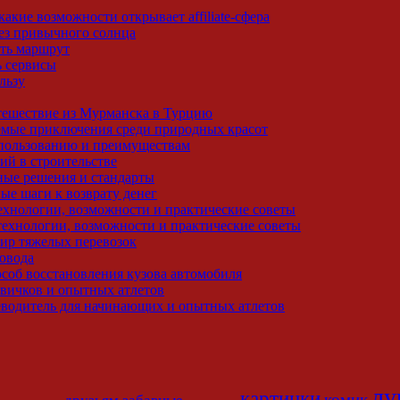
какие возможности открывает affiliate-сфера
без привычного солнца
ить маршрут
ь сервисы
льзу
утешествие из Мурманска в Турцию
емые приключения среди природных красот
спользованию и преимуществам
ий в строительстве
ные решения и стандарты
ные шаги к возврату денег
ехнологии, возможности и практические советы
 технологии, возможности и практические советы
мир тяжелых перевозок
повода
соб восстановления кузова автомобиля
овичков и опытных атлетов
водитель для начинающих и опытных атлетов
лу
картинки
комик