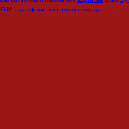
друзьям
забавные
альная музыка
карикатуры
ные
школа
шутки
фильмы
юмор
со смыслом
юморист