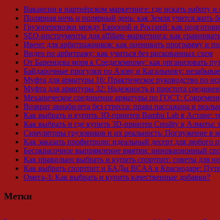
Вакансии в партнёрском маркетинге: где искать работу и 
Полярная ночь и полярный день: как Земля учится жить 
Грузоперевозки между Европой и Россией: как подготов
SEO-инструменты для affiliate-маркетинга: как сравниват
Ивент для арбитражников: как оценивать программу и по
Видео по арбитражу: как учиться без рискованных схем
От Баренцева моря к Средиземному: как организовать п
Байдарочные прогулки по Азову и Кагальнику: незабыва
Муфта для арматуры 16: Практическое руководство по и
Муфта для арматуры 32: Надежность и простота соединен
Механическое соединение арматуры по ГОСТ: Современ
Возврат авиабилета без стресса: права пассажира и реаль
Как выбрать и купить 3D-принтер Bambu Lab в Астане: т
Как выбрать и где купить 3D-принтер Creality в Алматы:
Симуляторы грузовиков и их реальность: Погружение в 
Как заказать профитроли: идеальный десерт для любого 
Бесокрасочное выпрямление вмятин: инновационный спо
Как правильно выбрать и купить спортпит: советы для н
Как выбрать спортпит и БАДы BCAA в Краснодаре: Путе
Омега-3: Как выбрать и купить качественные добавки?
Метки