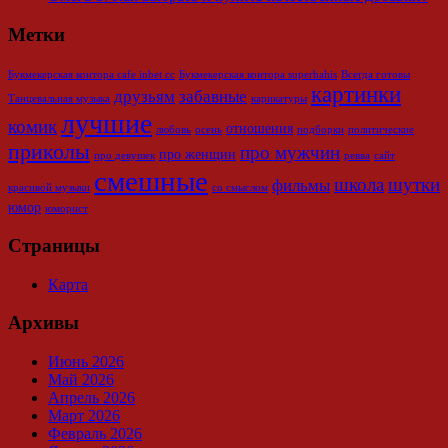
Метки
Букмекерская контора cafe inbet cc
Букмекерская контора superbahis
Всегда готовы
картинки
друзьям
забавные
Танцевальная музыка
карикатуры
лучшие
комик
отношения
любовь
осень
подборки
политические
приколы
про мужчин
про женщин
про девушек
ревва
сайт
смешные
школа
шутки
фильмы
красивой музыки
со смыслом
юмор
юморист
Страницы
Карта
Архивы
Июнь 2026
Май 2026
Апрель 2026
Март 2026
Февраль 2026