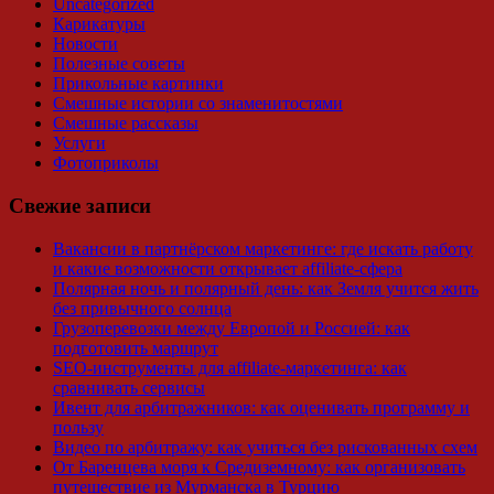
Uncategorized
Карикатуры
Новости
Полезные советы
Прикольные картинки
Смешные истории со знаменитостями
Смешные рассказы
Услуги
Фотоприколы
Свежие записи
Вакансии в партнёрском маркетинге: где искать работу
и какие возможности открывает affiliate-сфера
Полярная ночь и полярный день: как Земля учится жить
без привычного солнца
Грузоперевозки между Европой и Россией: как
подготовить маршрут
SEO-инструменты для affiliate-маркетинга: как
сравнивать сервисы
Ивент для арбитражников: как оценивать программу и
пользу
Видео по арбитражу: как учиться без рискованных схем
От Баренцева моря к Средиземному: как организовать
путешествие из Мурманска в Турцию