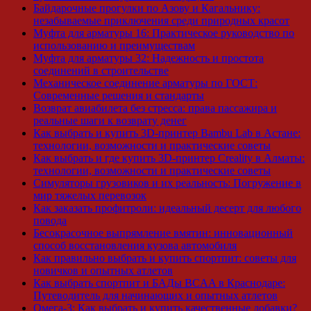
Байдарочные прогулки по Азову и Кагальнику:
незабываемые приключения среди природных красот
Муфта для арматуры 16: Практическое руководство по
использованию и преимуществам
Муфта для арматуры 32: Надежность и простота
соединений в строительстве
Механическое соединение арматуры по ГОСТ:
Современные решения и стандарты
Возврат авиабилета без стресса: права пассажира и
реальные шаги к возврату денег
Как выбрать и купить 3D-принтер Bambu Lab в Астане:
технологии, возможности и практические советы
Как выбрать и где купить 3D-принтер Creality в Алматы:
технологии, возможности и практические советы
Симуляторы грузовиков и их реальность: Погружение в
мир тяжелых перевозок
Как заказать профитроли: идеальный десерт для любого
повода
Бесокрасочное выпрямление вмятин: инновационный
способ восстановления кузова автомобиля
Как правильно выбрать и купить спортпит: советы для
новичков и опытных атлетов
Как выбрать спортпит и БАДы BCAA в Краснодаре:
Путеводитель для начинающих и опытных атлетов
Омега-3: Как выбрать и купить качественные добавки?