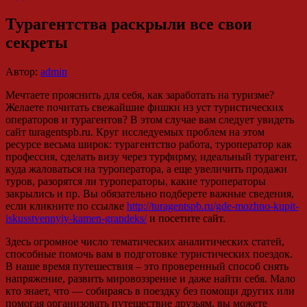
Турагентства раскрыли все свои
секреты
Автор:
admin
Мечтаете прояснить для себя, как заработать на туризме?
Желаете почитать свежайшие фишки из уст туристических
операторов и турагентов? В этом случае вам следует увидеть
сайт turagentspb.ru. Круг исследуемых проблем на этом
ресурсе весьма широк: турагентство работа, туроператор как
профессия, сделать визу через турфирму, идеальный турагент,
куда жаловаться на туроператора, а еще увеличить продажи
туров, разорятся ли туроператоры, какие туроператоры
закрылись и пр. Вы обязательно подберете важные сведения,
если кликните по ссылке
http://turagentspb.ru/gde-mozhno-kupit-
iskusstvennyiy-kamen-grandeks/
и посетите сайт.
Здесь огромное число тематических аналитических статей,
способные помочь вам в подготовке туристических поездок.
В наше время путешествия – это проверенный способ снять
напряжение, развить мировоззрение и даже найти себя. Мало
кто знает, что — собираясь в поездку без помощи других или
помогая организовать путешествие друзьям, вы можете