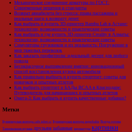
Механическое соединение арматуры по ГОСТ:
Современные решения и стандарты
Возврат авиабилета без стресса: права пассажира и
реальные шаги к возврату денег
Как выбрать и купить 3D-принтер Bambu Lab в Астане:
технологии, возможности и практические советы
Как выбрать и где купить 3D-принтер Creality в Алматы:
технологии, возможности и практические советы
Симуляторы грузовиков и их реальность: Погружение в
мир тяжелых перевозок
Как заказать профитроли: идеальный десерт для любого
повода
Бесокрасочное выпрямление вмятин: инновационный
способ восстановления кузова автомобиля
Как правильно выбрать и купить спортпит: советы для
новичков и опытных атлетов
Как выбрать спортпит и БАДы BCAA в Краснодаре:
Путеводитель для начинающих и опытных атлетов
Омега-3: Как выбрать и купить качественные добавки?
Метки
Букмекерская контора cafe inbet cc
Букмекерская контора superbahis
Всегда готовы
картинки
друзьям
забавные
Танцевальная музыка
карикатуры