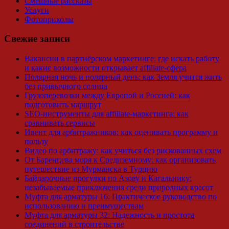
Смешные рассказы
Услуги
Фотоприколы
Свежие записи
Вакансии в партнёрском маркетинге: где искать работу
и какие возможности открывает affiliate-сфера
Полярная ночь и полярный день: как Земля учится жить
без привычного солнца
Грузоперевозки между Европой и Россией: как
подготовить маршрут
SEO-инструменты для affiliate-маркетинга: как
сравнивать сервисы
Ивент для арбитражников: как оценивать программу и
пользу
Видео по арбитражу: как учиться без рискованных схем
От Баренцева моря к Средиземному: как организовать
путешествие из Мурманска в Турцию
Байдарочные прогулки по Азову и Кагальнику:
незабываемые приключения среди природных красот
Муфта для арматуры 16: Практическое руководство по
использованию и преимуществам
Муфта для арматуры 32: Надежность и простота
соединений в строительстве